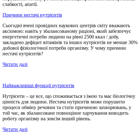
слабкості, апатії.
Причини нестачі нутрієнтів
Сьогодні вчені провідних наукових центрів світу вважають
аксіомою: навіть у збалансованому раціоні, який забезпечує
енергетичні потреби людини на рівні 2500 ккал / добу,
закладено дефіцит вітамінів та інших нутрієнтів не менше 30%
добової фізіологічної потреби організму. У чому причини
нестачі нутрієнтів?
Читати далі
Найважливіші функції нутрієнтів
Нутрієнти – це все, що споживається з їжею та має біологічну
цінність для людини. Нестача нутрієнтів може порушити
процеси обміну речовин та стати причиною захворювань, у
той час, як збалансоване повноцінне харчування виводить
роботу організму на зовсім інший рівень.
Читати далі