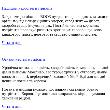
Наслідки недостачі нутрієнтів
За даними досліджень ВООЗ нутрієнти відповідають за захист
організму від неінфекційних хвороб, серед яких — діабет,
хвороби серця, інсульт та рак. Постійна нестача корисних
нутрієнтів провокує розвиток хронічних хвороб шлунково-
кишкового тракту, нервової та серцево-судинної систем.
Читати далі
Ознаки нестачі нутрієнтів
Хронічна втома, сонливість, хворобливість та млявість — ваші
давні знайомі? Можливо, вас турбує хрускіт у суглобах, ламке
волосся та нігті, періодичний головний біль? Тоді для вас дві
новини: погана та хороша.
Погана: найбільш імовірно, що вашому організму бракує
нутрієнтів. Хороша: це можливо виправити, відкоригувавши
харчовий раціон.
Читати далі