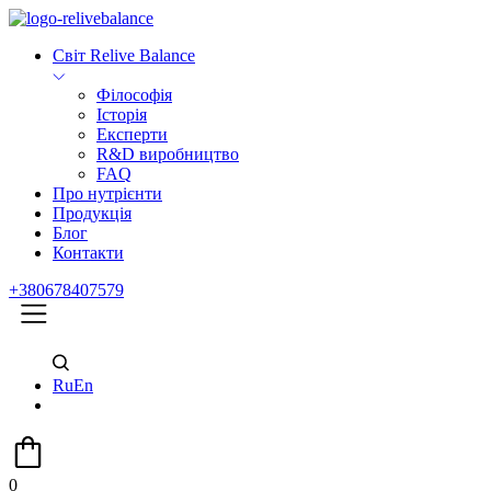
Світ Relive Balance
Філософія
Історія
Експерти
R&D виробництво
FAQ
Про нутрієнти
Продукція
Блог
Контакти
+380678407579
Ru
En
0