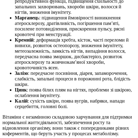
репродуктивної функції, підвищення схильності до
запальних захворювань, хвороби шкіри, волосся й
нігтів, зниження імунітету.
Марганец
ь: підвищення ймовірності виникнення
атеросклерозу, дратівливість, погіршення пам’яті,
посилене потовиділення, прискорення пульсу, рясні
кровотечі при менструації.
Кремній
: деформація хребта, кісток, часті переломи й
вивихи, розвиток остеопорозу, зниження імунітету,
метеозалежність, ламкість нігтів, випадіння волосся,
передчасна поява зморшок, дисбактеріоз, розвиток
атеросклерозу та жовчнокам’яної хвороби,
кровоточивість ясен.
Залізо
: передчасне посивіння, діарея, запаморочення,
слабкість, запальні процеси в порожнині рота, блідість
шкіри.
Цинк
: поява білих плям на нігтях, проблеми зі шкірою,
ослаблення імунітету.
Калій
: сухість шкіри, поява вугрів, набряки, напади
серцебиття, головні болі.
Вітаміни є незамінною складовою харчування для підтримки
нормальної життєдіяльності, забезпечення росту та
відновлення організму, вони також є попередниками різних
коферментів, що беруть участь у процесах метаболізму.