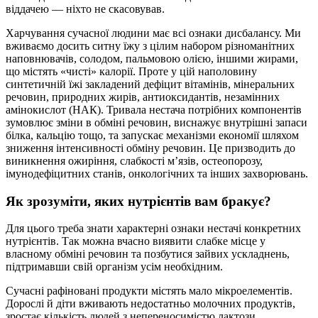
віддачею — ніхто не скасовував.
Харчування сучасної людини має всі ознаки дисбалансу. Ми
вживаємо досить ситну їжу з цілим набором різноманітних
наповнювачів, солодом, пальмовою олією, іншими жирами,
що містять «чисті» калорії. Проте у цій наполовину
синтетичній їжі закладений дефіцит вітамінів, мінеральних
речовин, природних жирів, антиоксидантів, незамінних
амінокислот (НАК). Тривала нестача потрібних компонентів
зумовлює зміни в обміні речовин, виснажує внутрішні запаси
білка, кальцію тощо, та запускає механізми економії шляхом
зниження інтенсивності обміну речовин. Це призводить до
виникнення ожиріння, слабкості м’язів, остеопорозу,
імунодефіцитних станів, онкологічних та інших захворювань.
Як зрозуміти, яких нутрієнтів вам бракує?
Для цього треба знати характерні ознаки нестачі конкретних
нутрієнтів. Так можна вчасно виявити слабке місце у
власному обміні речовин та позбутися зайвих ускладнень,
підтримавши свій організм усім необхідним.
Сучасні рафіновані продукти містять мало мікроелементів.
Дорослі й діти вживають недостатньо молочних продуктів,
зростає кількість людей з непереносимістю лактози.