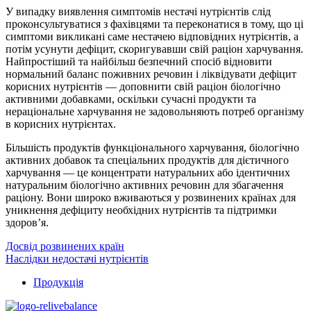
У випадку виявлення симптомів нестачі нутрієнтів слід
проконсультуватися з фахівцями та переконатися в тому, що ці
симптоми викликані саме нестачею відповідних нутрієнтів, а
потім усунути дефіцит, скоригувавши свій раціон харчування.
Найпростіший та найбільш безпечний спосіб відновити
нормальний баланс поживних речовин і ліквідувати дефіцит
корисних нутрієнтів — доповнити свій раціон біологічно
активними добавками, оскільки сучасні продукти та
нераціональне харчування не задовольняють потреб організму
в корисних нутрієнтах.
Більшість продуктів функціонального харчування, біологічно
активних добавок та спеціальних продуктів для дієтичного
харчування — це концентрати натуральних або ідентичних
натуральним біологічно активних речовин для збагачення
раціону. Вони широко вживаються у розвинених країнах для
уникнення дефіциту необхідних нутрієнтів та підтримки
здоров’я.
Досвід розвинених країн
Наслідки недостачі нутрієнтів
Продукція