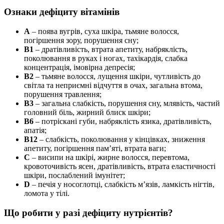
Ознаки дефіциту вітамінів
А
– поява вугрів, суха шкіра, тьмяне волосся,
погіршення зору, порушення сну;
B1
– дратівливість, втрата апетиту, набряклість,
поколювання в руках і ногах, тахікардія, слабка
концентрація, імовірна депресія;
B2
– тьмяне волосся, лущення шкіри, чутливість до
світла та неприємні відчуття в очах, загальна втома,
порушення травлення;
B3
– загальна слабкість, порушення сну, млявість, частий
головний біль, жирний блиск шкіри;
В6
– потріскані губи, набряклість язика, дратівливість,
апатія;
В12
– слабкість, поколювання у кінцівках, зниження
апетиту, погіршення пам’яті, втрата ваги;
С
– висипи на шкірі, жирне волосся, перевтома,
кровоточивість ясен, дратівливість, втрата еластичності
шкіри, послаблений імунітет;
D
– печія у носоглотці, слабкість м’язів, ламкість нігтів,
ломота у тілі.
Що робити у разі дефіциту нутрієнтів?