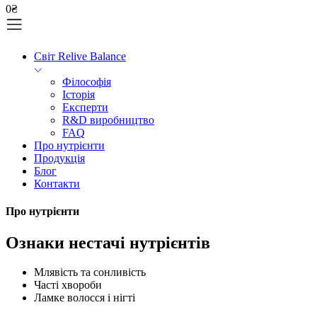
0
₴
Світ Relive Balance
Філософія
Історія
Експерти
R&D виробництво
FAQ
Про нутрієнти
Продукція
Блог
Контакти
Про нутрієнти
Ознаки нестачі нутрієнтів
Млявість та сонливість
Часті хвороби
Ламке волосся і нігті