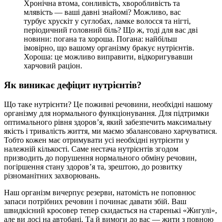
Хронічна втома, сонливість, хворобливість та
млявість — ваші давні знайомі? Можливо, вас
турбує хрускіт у суглобах, ламке волосся та нігті,
періодичний головний біль? Що ж, тоді для вас дві
новини: погана та хороша. Погана: найбільш
імовірно, що вашому організму бракує нутрієнтів.
Хороша: це можливо виправити, відкоригувавши
харчовий раціон.
Як виникає дефіцит нутрієнтів?
Що таке нутрієнти? Це поживні речовини, необхідні нашому
організму для нормального функціонування. Для підтримки
оптимального рівня здоров’я, який забезпечить максимальну
якість і тривалість життя, ми маємо збалансовано харчуватися.
Тобто кожен має отримувати усі необхідні нутрієнти у
належній кількості. Саме нестача нутрієнтів згодом
призводить до порушення нормального обміну речовин,
погіршення стану здоров’я та, зрештою, до розвитку
різноманітних захворювань.
Наш організм вичерпує резерви, натомість не поповнює
запаси потрібних речовин і починає давати збій. Ваш
швидкісний кросовер тепер скидається на старенькі «Жигулі»,
але ви досі на автобані. Та й вимоги до вас — жити з повною