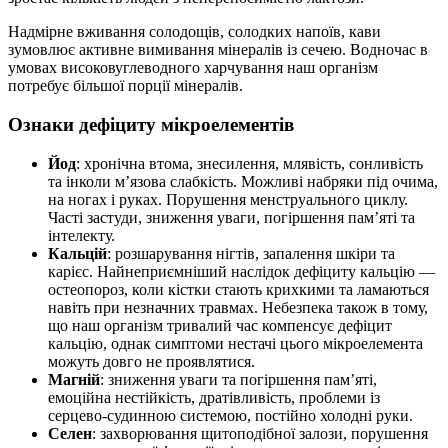
Надмірне вживання солодощів, солодких напоїв, кави
зумовлює активне вимивання мінералів із сечею. Водночас в
умовах високовуглеводного харчування наш організм
потребує більшої порції мінералів.
Ознаки дефіциту мікроелементів
Йод
: хронічна втома, знесилення, млявість, сонливість
та інколи м’язова слабкість. Можливі набряки під очима,
на ногах і руках. Порушення менструального циклу.
Часті застуди, зниження уваги, погіршення пам’яті та
інтелекту.
Кальцій
: розшарування нігтів, запалення шкіри та
карієс. Найнеприємніший наслідок дефіциту кальцію —
остеопороз, коли кістки стають крихкими та ламаються
навіть при незначних травмах. Небезпека також в тому,
що наш організм тривалий час компенсує дефіцит
кальцію, однак симптоми нестачі цього мікроелемента
можуть довго не проявлятися.
Магній
: зниження уваги та погіршення пам’яті,
емоційна нестійкість, дратівливість, проблеми із
серцево-судинною системою, постійно холодні руки.
Селен
: захворювання щитоподібної залози, порушення