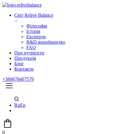
Світ Relive Balance
Філософія
Історія
Експерти
R&D виробництво
FAQ
Про нутрієнти
Продукція
Блог
Контакти
+380678407579
Ru
En
0