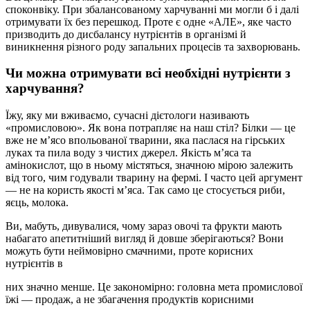
споконвіку. При збалансованому харчуванні ми могли б і далі
отримувати їх без перешкод. Проте є одне «АЛЕ», яке часто
призводить до дисбалансу нутрієнтів в організмі й
виникнення різного роду запальних процесів та захворювань.
Чи можна отримувати всі необхідні нутрієнти з
харчування?
Їжу, яку ми вживаємо, сучасні дієтологи називають
«промисловою». Як вона потрапляє на наш стіл? Білки — це
вже не м’ясо впольованої тварини, яка паслася на гірських
луках та пила воду з чистих джерел. Якість м’яса та
амінокислот, що в ньому містяться, значною мірою залежить
від того, чим годували тварину на фермі. І часто цей аргумент
— не на користь якості м’яса. Так само це стосується риби,
яєць, молока.
Ви, мабуть, дивувалися, чому зараз овочі та фрукти мають
набагато апетитніший вигляд й довше зберігаються? Вони
можуть бути неймовірно смачними, проте корисних
нутрієнтів в
них значно менше. Це закономірно: головна мета промислової
їжі — продаж, а не збагачення продуктів корисними