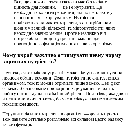
Все, що споживається з їжею та має біологічну
цінність для людини, — це і є нутрієнти. Це
необхідні та корисні речовини, які потрапляють у
наш організм із харчуванням. Нутрієнти
поділяються на макронутрієнти, які потрібні нам
щодня у великій кількості, та мікронутрієнти, яких
необхідно значно менше. Проте незалежно від
потреб обидва види нутрієнтів важливі для
повноцінного функціонування нашого організму.
Чому вкрай важливо отримувати певну норму
корисних нутрієнтів?
Нестача деяких мікронутрієнтів може відчутно вплинути на
процеси обміну речовин. Деякі нутрієнти не синтезуються
організмом, тож їх можна отримати лише з їжею. Цей факт
означає: збалансоване повноцінне харчування виводить
роботу організму на зовсім інший рівень. Це автівка, яка довго
й невтомно мчить трасою, бо має в «баку» пальне з високим
показником якості.
Порушити баланс нутрієнтів в організмі — досить просто.
Тож давайте детально розглянемо всі складові цього балансу
та їхні функції.