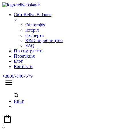
Світ Relive Balance
Філософія
Історія
Експерти
R&D виробництво
FAQ
Про нутрієнти
Продукція
Блог
Контакти
+380678407579
Ru
En
0