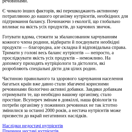
речовинами.
Є чимало інших факторів, які перешкоджають активному
потраплянню до нашого організму нутрієнтів, необхідних для
підтримання балансу. Починаючи з екології, що глобально
впливає на якість усіх продуктів, до харчових звичок.
Готувати вдома, стежити за збалансованим харчуванням
кожного члена родини, відбирати й поєднувати необхідні
продукти — благородна, але складна й відповідальна справа.
Тримати у голові весь баланс нутрієнтів — непросто, а
прослідкувати якість усіх продуктів – неможливо. На
допомогу приходять нутріціологи та дієтологи, які
розробляють спеціальні дієти для цілих родин.
Частиною правильного та здорового харчування населення
багатьох країн вже давно стали збагачені корисними
речовинами біологічно активні добавки. Завдяки добавкам
отримувати те, що необхідно вашому організму, стало
простіше. Всупереч змінам в довкіллі, наша фізіологія та
потреби організму у поживних речовинах не так істотно
змінилися за останні 2000 років, а нестача нутрієнтів може
призвести до вкрай негативних наслідків.
Наслідки недостачі нутрієнтів
Причини нестачі нутрієнтів