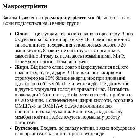
Макронутрієнти
Загальні уявлення про
макронутрієнти
має більшість із нас.
Вони поділяються на 3 великі групи:
Білки
— це фундамент, основа нашого організму. З них
будуються всі клітини організму. Всі білки тваринного
та рослинного походження утворюються всього з 20
амінокислот, 8 з яких не синтезуються організмом
самостійно й тому їх називають незамінними. Ми їх
отримуємо тільки з білковою їжею.
Жири
. Від цього слова довго відхрещувалися всі, хто
прагне схуднути, а дарма! При вживанні жирів ми
отримуємо на 20% більше енергії, ніж при вживанні
однакового об’єму білків чи вуглеводів. Це допомагає
відчутно втамувати голод на тривалий час. Натомість
шоколадний батончик дає відчуття ситості…приблизно
на 20 хвилин. Поліненасичені жирні кислоти, особливо
ОМЕГА-3 та ОМЕГА-6 є дуже важливими для
повноцінного харчування. Вони входять до складу
мембран клітин і забезпечують нормальну роботу
організму.
Вуглеводи
. Входять до складу клітин, з яких побудовано
наш організм. Складні та прості вуглеводи