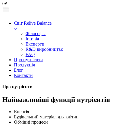
0
₴
Світ Relive Balance
Філософія
Історія
Експерти
R&D виробництво
FAQ
Про нутрієнти
Продукція
Блог
Контакти
Про нутрієнти
Найважливіші функції нутрієнтів
Енергія
Будівельний матеріал для клітин
Обмінні процеси