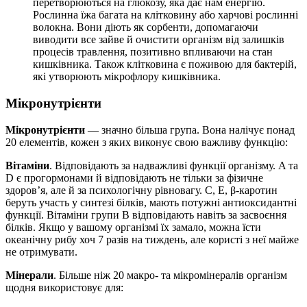
перетворюються на глюкозу, яка дає нам енергію.
Рослинна їжа багата на клітковину або харчові рослинні
волокна. Вони діють як сорбенти, допомагаючи
виводити все зайве й очистити організм від залишків
процесів травлення, позитивно впливаючи на стан
кишківника. Також клітковина є поживою для бактерій,
які утворюють мікрофлору кишківника.
Мікронутрієнти
Мікронутрієнти
— значно більша група. Вона налічує понад
20 елементів, кожен з яких виконує свою важливу функцію:
Вітаміни
. Відповідають за надважливі функції організму. A та
D є прогормонами й відповідають не тільки за фізичне
здоров’я, але й за психологічну рівновагу. C, E, β-каротин
беруть участь у синтезі білків, мають потужні антиоксидантні
функції. Вітаміни групи B відповідають навіть за засвоєння
білків. Якщо у вашому організмі їх замало, можна їсти
океанічну рибу хоч 7 разів на тиждень, але користі з неї майже
не отримувати.
Мінерали
. Більше ніж 20 макро- та мікромінералів організм
щодня використовує для: