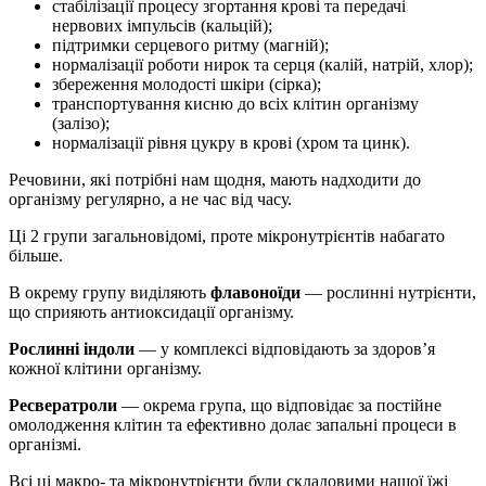
стабілізації процесу згортання крові та передачі
нервових імпульсів (кальцій);
підтримки серцевого ритму (магній);
нормалізації роботи нирок та серця (калій, натрій, хлор);
збереження молодості шкіри (сірка);
транспортування кисню до всіх клітин організму
(залізо);
нормалізації рівня цукру в крові (хром та цинк).
Речовини, які потрібні нам щодня, мають надходити до
організму регулярно, а не час від часу.
Ці 2 групи загальновідомі, проте мікронутрієнтів набагато
більше.
В окрему групу виділяють
флавоноїди
— рослинні нутрієнти,
що сприяють антиоксидації організму.
Рослинні індоли
— у комплексі відповідають за здоров’я
кожної клітини організму.
Ресвератроли
— окрема група, що відповідає за постійне
омолодження клітин та ефективно долає запальні процеси в
організмі.
Всі ці макро- та мікронутрієнти були складовими нашої їжі