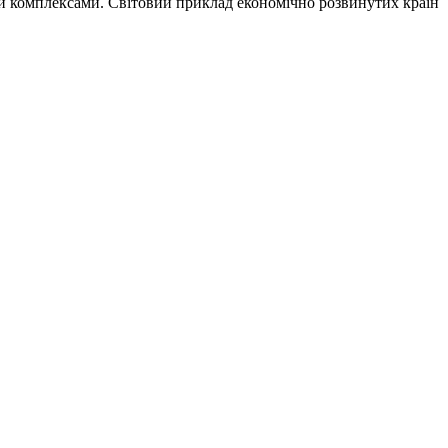
ми комплексами. Світовий приклад економічно розвинутих країн