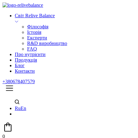
Світ Relive Balance
Філософія
Історія
Експерти
R&D виробництво
FAQ
Про нутрієнти
Продукція
Блог
Контакти
+380678407579
Ru
En
0