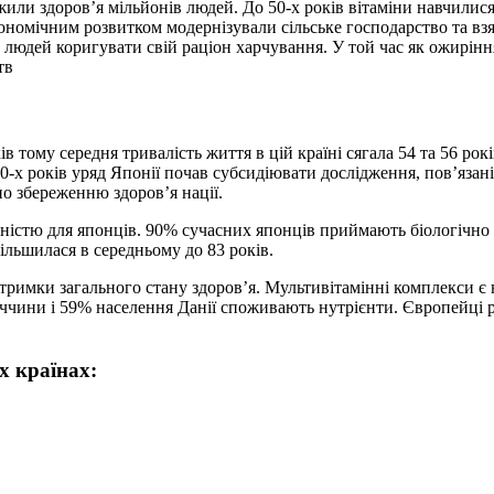
или здоров’я мільйонів людей. До 50-х років вітаміни навчилис
кономічним розвитком модернізували сільське господарство та вз
людей коригувати свій раціон харчування. У той час як ожиріння,
тв
 тому середня тривалість життя в цій країні сягала 54 та 56 рокі
0-х років уряд Японії почав субсидіювати дослідження, пов’язані
о збереженню здоров’я нації.
ністю для японців. 90% сучасних японців приймають біологічно 
збільшилася в середньому до 83 років.
дтримки загального стану здоров’я. Мультивітамінні комплекс
еччини і 59% населення Данії споживають нутрієнти. Європейці р
х країнах: