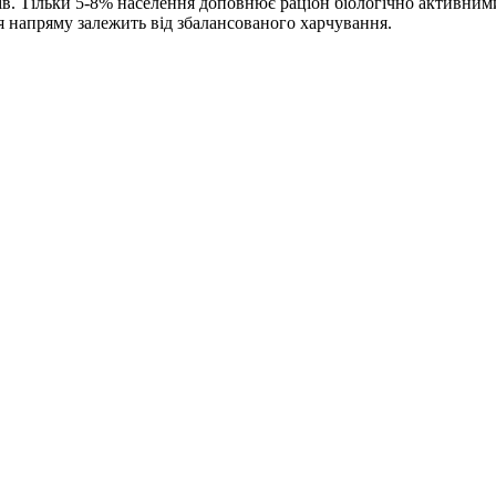
тів. Тільки 5-8% населення доповнює раціон біологічно активни
’я напряму залежить від збалансованого харчування.