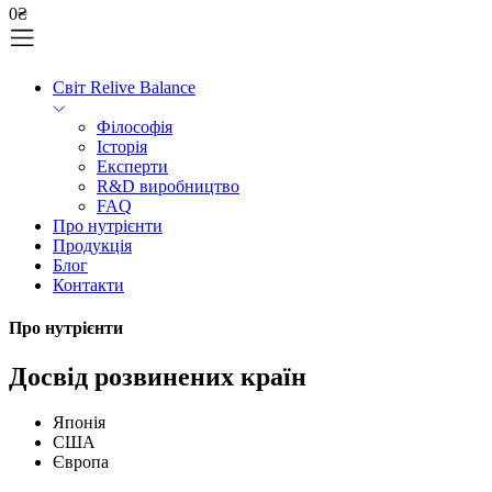
0
₴
Світ Relive Balance
Філософія
Історія
Експерти
R&D виробництво
FAQ
Про нутрієнти
Продукція
Блог
Контакти
Про нутрієнти
Досвід розвинених країн
Японія
США
Європа