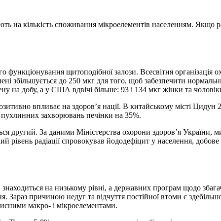
ть на кількість споживання мікроелементів населенням. Якщо р
о функціонування щитоподібної залози. Всесвітня організація о
селені збільшується до 250 мкг для того, щоб забезпечити нормал
у на добу, а у США вдвічі більше: 93 і 134 мкг жінки та чоловік
зитивно впливає на здоров’я нації. В китайському місті Цидун 2
я пухлинних захворювань печінки на 35%.
ся другий. За даними Міністерства охорони здоров’я України, ми
кий рівень радіації спровокував йододефіцит у населення, добов
 знаходиться на низькому рівні, а державних програм щодо збага
ння. Зараз причиною недуг та відчуття постійної втоми є здебіл
рисними макро- і мікроелементами.