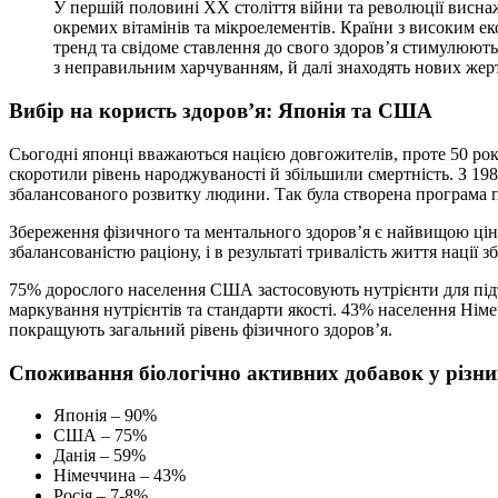
У першій половині ХХ століття війни та революції виснаж
окремих вітамінів та мікроелементів. Країни з високим е
тренд та свідоме ставлення до свого здоров’я стимулюють 
з неправильним харчуванням, й далі знаходять нових жер
Вибір на користь здоров’я: Японія та США
Сьогодні японці вважаються нацією довгожителів, проте 50 років
скоротили рівень народжуваності й збільшили смертність. З 198
збалансованого розвитку людини. Так була створена програма п
Збереження фізичного та ментального здоров’я є найвищою цін
збалансованістю раціону, і в результаті тривалість життя нації 
75% дорослого населення США застосовують нутрієнти для пі
маркування нутрієнтів та стандарти якості. 43% населення Нім
покращують загальний рівень фізичного здоров’я.
Споживання біологічно активних добавок у різни
Японія – 90%
США – 75%
Данія – 59%
Німеччина – 43%
Росія – 7-8%