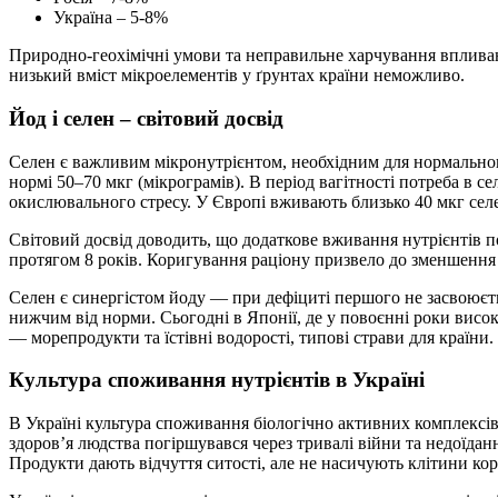
Україна – 5-8%
Природно-геохімічні умови та неправильне харчування впливаю
низький вміст мікроелементів у ґрунтах країни неможливо.
Йод і селен – світовий досвід
Селен є важливим мікронутрієнтом, необхідним для нормальног
нормі 50–70 мкг (мікрограмів). В період вагітності потреба в 
окислювального стресу. У Європі вживають близько 40 мкг селен
Світовий досвід доводить, що додаткове вживання нутрієнтів по
протягом 8 років. Коригування раціону призвело до зменшенн
Селен є синергістом йоду — при дефіциті першого не засвоюєть
нижчим від норми. Сьогодні в Японії, де у повоєнні роки висо
— морепродукти та їстівні водорості, типові страви для країни.
Культура споживання нутрієнтів в Україні
В Україні культура споживання біологічно активних комплексів
здоров’я людства погіршувався через тривалі війни та недоїда
Продукти дають відчуття ситості, але не насичують клітини ко