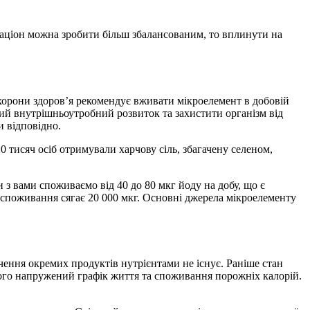
аціон можна зробити більш збалансованим, то вплинути на
хорони здоров’я рекомендує вживати мікроелемент в добовій
ьний внутрішньоутробний розвиток та захистити організм від
и відповідно.
0 тисяч осіб отримували харчову сіль, збагачену селеном,
 з вами споживаємо від 40 до 80 мкг йоду на добу, що є
е споживання сягає 20 000 мкг. Основні джерела мікроелементу
чення окремих продуктів нутрієнтами не існує. Раніше стан
ьшого напружений графік життя та споживання порожніх калорій.