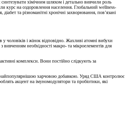
я синтезувати хімічним шляхом і детально вивчили роль
яли курс на оздоровлення населення. Глобальний wellness-
 діабет та різноманітні хронічні захворювання, пов’язані
в у чоловіків і жінок відповідно. Жахливі атомні вибухи
 з вивченням необхідності макро- та мікроелементів для
активні комплекси. Вони постійно слідкують за
и є найпопулярнішою харчовою добавкою. Уряд США контролює
облять акцент на імуномодулятори та пробіотики, які