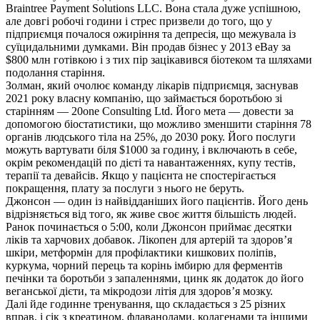
Braintree Payment Solutions LLC. Вона стала дуже успішною,
але довгі робочі години і стрес призвели до того, що у
підприємця почалося ожиріння та депресія, що межувала із
суїцидальними думками. Він продав бізнес у 2013 eBay за
$800 млн готівкою і з тих пір зацікавився біотеком та шляхами
подолання старіння.
Золман, який очолює команду лікарів підприємця, заснував
2021 року власну компанію, що займається боротьбою зі
старінням — 20one Consulting Ltd. Його мета — довести за
допомогою біостатистики, що можливо зменшити старіння 78
органів людського тіла на 25%, до 2030 року. Його послуги
можуть вартувати біля $1000 за годину, і включають в себе,
окрім рекомендацій по дієті та навантаженнях, купу тестів,
терапії та девайсів. Якщо у пацієнта не спостерігається
покращення, плату за послуги з нього не беруть.
Джонсон — один із найвідданіших його пацієнтів. Його день
відрізняється від того, як живе своє життя більшість людей.
Ранок починається о 5:00, коли Джонсон приймає десятки
ліків та харчових добавок. Лікопен для артерій та здоров’я
шкіри, метформін для профілактики кишкових поліпів,
куркума, чорний перець та корінь імбирю для ферментів
печінки та боротьби з запаленнями, цинк як додаток до його
веганської дієти, та мікродози літія для здоров’я мозку.
Далі йде годинне тренування, що складається з 25 різних
вправ, і сік з креатином, флаванолами, колагенами та іншими