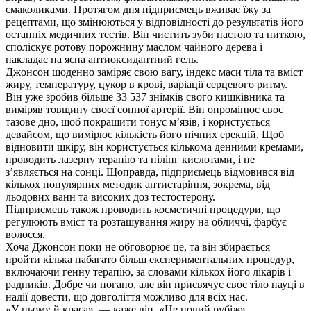
смаколиками. Протягом дня підприємець вживає їжу за
рецептами, що змінюються у відповідності до результатів його
останніх медичних тестів. Він чистить зуби пастою та ниткою,
споліскує ротову порожнину маслом чайного дерева і
накладає на ясна антиоксидантний гель.
Джонсон щоденно заміряє свою вагу, індекс маси тіла та вміст
жиру, температуру, цукор в крові, варіації серцевого ритму.
Він уже зробив більше 33 537 знімків свого кишківника та
виміряв товщину своєї сонної артерії. Він опромінює своє
тазове дно, щоб покращити тонус м’язів, і користується
девайсом, що вимірює кількість його нічних ерекцій. Щоб
відновити шкіру, він користується кількома денними кремами,
проводить лазерну терапію та пілінг кислотами, і не
з’являється на сонці. Щоправда, підприємець відмовився від
кількох популярних методик антистаріння, зокрема, від
льодових ванн та високих доз тестостерону.
Підприємець також проводить косметичні процедури, що
регулюють вміст та розташування жиру на обличчі, фарбує
волосся.
Хоча Джонсон поки не обговорює це, та він збирається
пройти кілька набагато більш експериментальних процедур,
включаючи генну терапію, за словами кількох його лікарів і
радників. Добре чи погано, але він присвячує своє тіло науці в
надії довести, що довголіття можливо для всіх нас.
«У цьому й краса», — каже він. «Це новий рубіж».