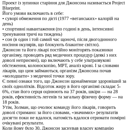
Проект із зупинки старіння для Джонсона називається Project
Blueprint.
Його умови включають в себе:
• суворі обмеження по дієті (1977 «веганських» калорій на
день)
• спортивні навантаження (по годині в день, інтенсивні
тренування тричі на тиждень)
• сон (в один і той самий час щоночі, після двогодинного
носіння окулярів, що блокують блакитне світло).
Джонсон та його лікарі постійно моніторять показники
організму, проводять ряд медичних процедур (деякі з них
доволі неприємні), що включають у себе ультразвукові
обстеження, колоноскопію, МРТ, аналіз крові. І за словами
лікарів, що цим займаються, організм Джонсона почав
«молодшати» з медичної точки зору.
Є певні ознаки того, що Джонсон щонайменше здоровіший за
своїх однолітків. Відсоток жиру в його організмі складає 5-
6%, стан його серця оцінюють на 37 років, шкіри — на 28
років, ефективність легенів та загальну фізичну форму — на
18 років.
Утім, Золман, що очолює команду його лікарів, говорить
доволі стримано: за його словами, «значимих» результатів
досягти поки не вдалося, натомість вдалося отримати помірні
очікувані результати.
Коли йому було 30, Джонсон заснував власну компанію