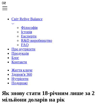
0
₴
Світ Relive Balance
Філософія
Історія
Експерти
R&D виробництво
FAQ
Про нутрієнти
Продукція
Блог
Контакти
Життя кличе
Здоров'я 360
Нутрієнти
Подорожі
Як знову стати 18-річним лише за 2
мільйони доларів на рік