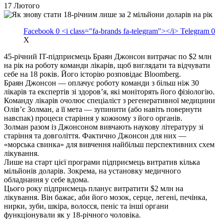
17 Лютого
Facebook
0
<i class="fa-brands fa-telegram"></i>
Telegram
0
X
45-річний IT-підприємець Браян Джонсон витрачає по $2 млн
на рік на роботу команди лікарів, щоб виглядати та відчувати
себе на 18 років. Його історію розповідає Bloomberg.
Браян Джонсон — оплачує роботу команди з більш ніж 30
лікарів та експертів зі здоров’я, які моніторять його фізіологію.
Команду лікарів очолює спеціаліст з регенеративної медицини
Олів’є Золман, а її мета — зупинити (або навіть повернути
навспак) процеси старіння у кожному з його органів.
Золман разом із Джонсоном вивчають наукову літературу зі
старіння та довголіття. Фактично Джонсон для них —
«морська свинка» для вивчення найбільш перспективних схем
лікування.
Лише на старт цієї програми підприємець витратив кілька
мільйонів доларів. Зокрема, на установку медичного
обладнання у себе вдома.
Цього року підприємець планує витратити $2 млн на
лікування. Він бажає, аби його мозок, серце, легені, печінка,
нирки, зуби, шкіра, волосся, пеніс та інші органи
функціонували як у 18-річного чоловіка.