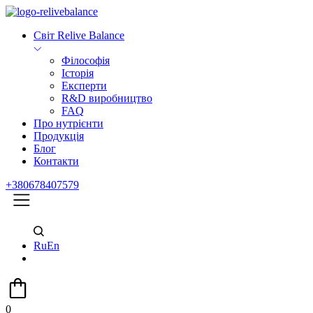
Світ Relive Balance
Філософія
Історія
Експерти
R&D виробництво
FAQ
Про нутрієнти
Продукція
Блог
Контакти
+380678407579
Ru
En
0