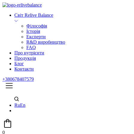
Світ Relive Balance
Філософія
Історія
Експерти
R&D виробництво
FAQ
Про нутрієнти
Продукція
Блог
Контакти
+380678407579
Ru
En
0