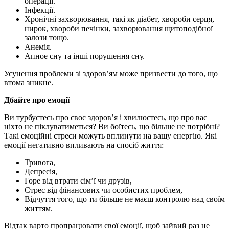
операції.
Інфекції.
Хронічні захворювання, такі як діабет, хвороби серця,
нирок, хвороби печінки, захворювання щитоподібної
залози тощо.
Анемія.
Апное сну та інші порушення сну.
Усунення проблеми зі здоров’ям може призвести до того, що
втома зникне.
Дбайте про емоції
Ви турбуєтесь про своє здоров’я і хвилюєтесь, що про вас
ніхто не піклуватиметься? Ви боїтесь, що більше не потрібні?
Такі емоційні стреси можуть вплинути на вашу енергію. Які
емоції негативно впливають на спосіб життя:
Тривога,
Депресія,
Горе від втрати сім’ї чи друзів,
Стрес від фінансових чи особистих проблем,
Відчуття того, що ти більше не маєш контролю над своїм
життям.
Відтак варто пропрацювати свої емоції, щоб зайвий раз не