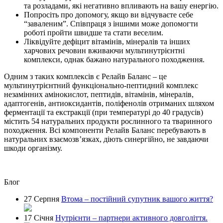
та розладами, які негативно впливають на вашу енергію.
Попросіть про допомогу, якщо ви відчуваєте себе
“заваленим”. Співпраця з іншими може допомогти
роботі пройти швидше та стати веселим.
Ліквідуйте дефіцит вітамінів, мінералів та інших
харчових речовин вживаючи мультинутрієнтні
комплекси, однак бажано натурального походження.
Одним з таких комплексів є Релайв Баланс – це
мультинутрієнтний функціонально-пептидний комплекс
незамінних амінокислот, пептидів, вітамінів, мінералів,
адаптогенів, антиоксидантів, поліфенолів отриманих шляхом
ферментації та екстракції (при температурі до 40 градусів)
містить 54 натуральних продукти рослинного та тваринного
походження. Всі компоненти Релайв Баланс перебувають в
натуральних взаємозв’язках, діють синергійно, не завдаючи
шкоди організму.
Блог
27 Серпня
Втома – постійний супутник вашого життя?
17 Січня
Нутрієнти – партнери активного довголіття.