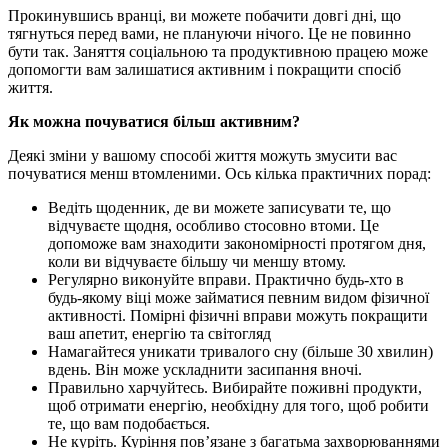
Прокинувшись вранці, ви можете побачити довгі дні, що
тягнуться перед вами, не плануючи нічого. Це не повинно
бути так. Заняття соціальною та продуктивною працею може
допомогти вам залишатися активним і покращити спосіб
життя.
Як можна почуватися більш активним?
Деякі зміни у вашому способі життя можуть змусити вас
почуватися менш втомленими. Ось кілька практичних порад:
Ведіть щоденник, де ви можете записувати те, що
відчуваєте щодня, особливо стосовно втоми. Це
допоможе вам знаходити закономірності протягом дня,
коли ви відчуваєте більшу чи меншу втому.
Регулярно виконуйте вправи. Практично будь-хто в
будь-якому віці може займатися певним видом фізичної
активності. Помірні фізичні вправи можуть покращити
ваш апетит, енергію та світогляд
Намагайтеся уникати тривалого сну (більше 30 хвилин)
вдень. Він може ускладнити засипання вночі.
Правильно харчуйтесь. Вибирайте поживні продукти,
щоб отримати енергію, необхідну для того, щоб робити
те, що вам подобається.
Не куріть. Куріння пов’язане з багатьма захворюваннями