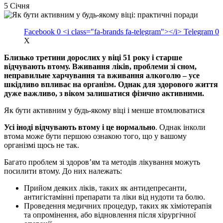
5 Січня
Facebook
0
<i class="fa-brands fa-telegram"></i>
Telegram
0
X
Близько третини дорослих у віці 51 року і старше
відчувають втому. Вживання ліків, проблеми зі сном,
неправильне харчування та вживання алкоголю – усе
шкідливо впливає на організм. Однак для здорового життя
дуже важливо, з віком залишатися фізично активними.
Як бути активним у будь-якому віці і менше втомлюватися
Усі іноді відчувають втому і це нормально
. Однак інколи
втома може бути першою ознакою того, що у вашому
організмі щось не так.
Багато проблем зі здоров’ям та методів лікування можуть
посилити втому. До них належать:
Прийом деяких ліків, таких як антидепресанти,
антигістамінні препарати та ліки від нудоти та болю.
Проведення медичних процедур, таких як хіміотерапія
та опромінення, або відновлення після хірургічної