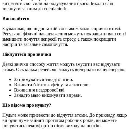
витрачати свої сили на обдумування цього. Інколи слід
звернутися з цим до спеціалістів.
Висипайтеся
Зауважимо, що недостатній сон також може сприяти втомі.
Регулярні фізичні навантаження можуть покращити ваш сон і
зменшити почуття депресії та стресу, а також покращити
настрій та загальне самопочуття.
Піклуйтеся про звички
Деякі звички способу життя можуть змусити вас відчувати
втому. Ось кілька речей, які можуть вичерпати вашу енергію:
Затримуватися занадто пізно.
Вживати багато кофеїну та алкоголю.
Вживання нездорової їжі.
Занадто мало виконувати вправи.
Що відомо про нудьгу?
Нудьга може призвести до відчуття втоми. До прикладу, якщо
ви були дуже зайняті протягом робочих років, ви можете
почуватись некомфортно після виходу на пенсію.