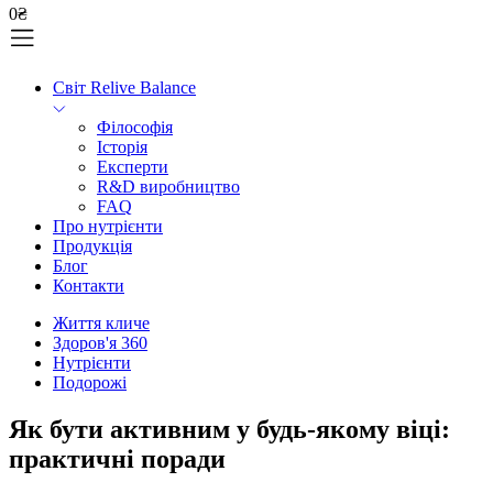
0
₴
Світ Relive Balance
Філософія
Історія
Експерти
R&D виробництво
FAQ
Про нутрієнти
Продукція
Блог
Контакти
Життя кличе
Здоров'я 360
Нутрієнти
Подорожі
Як бути активним у будь-якому віці:
практичні поради