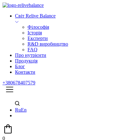
Світ Relive Balance
Філософія
Історія
Експерти
R&D виробництво
FAQ
Про нутрієнти
Продукція
Блог
Контакти
+380678407579
Ru
En
0