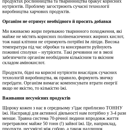
продуктах рослинництва та тваринництва бракує корисних
нутрієнтів. Проблему загострюють сучасні технології
виробництва харчових продуктів.
Організм не отримує необхідного й просить добавки
Ми вживаємо жири переважно тваринного походження, які
майже не містять корисних поліненасичених жирних кислот,
тож наші клітини не отримують потрібні їм ліпіди. Висока
температура під час обробки та консерванти руйнують
поживні сполуки – нутрієнти. Такі речовини не в змозі
забезпечити організм необхідним кількісним та якісним
складом амінокислот.
Продукти, бідні на корисні нутрієнти внаслідок сучасних
технологій виробництва, як правило, формують звичку
переїдати. Організм вимагає компенсувати втрати енергії
якщо не якістю, то кількістю їжі.
Вживання несумісних продуктів
Щороку кожен з нас в середньому з’їдає приблизно ТОННУ
їжі. Насправді для активної діяльності нам потрібно у 3-4 рази
менше. Травна система 70-річної людини впродовж життя
перетравлює майже 50 тонн (!) зайвої їжі. Це, наприклад,
продукти, несумісні між собою, а також надлишок