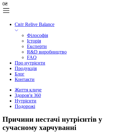
0
₴
Світ Relive Balance
Філософія
Історія
Експерти
R&D виробництво
FAQ
Про нутрієнти
Продукція
Блог
Контакти
Життя кличе
Здоров'я 360
Нутрієнти
Подорожі
Причини нестачі нутрієнтів у
сучасному харчуванні