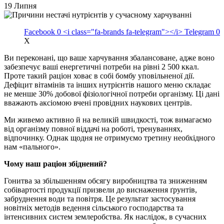
19 Липня
Facebook
0
<i class="fa-brands fa-telegram"></i>
Telegram
0
X
Ви переконані, що ваше харчування збалансоване, адже воно
забезпечує ваші енергетичні потреби на рівні 2 500 ккал.
Проте такий раціон ховає в собі бомбу уповільненої дії.
Дефіцит вітамінів та інших нутрієнтів нашого меню складає
не менше 30% добової фізіологічної потреби організму. Ці дані
вважають аксіомою вчені провідних наукових центрів.
Ми живемо активно й на великій швидкості, тож вимагаємо
від організму повної віддачі на роботі, тренуваннях,
відпочинку. Однак щодня не отримуємо третину необхідного
нам «пального».
Чому наш раціон збіднений?
Гонитва за збільшенням обсягу виробництва та зниженням
собівартості продукції призвели до виснаження ґрунтів,
забруднення води та повітря. Це результат застосування
новітніх методів ведення сільського господарства та
інтенсивних систем землеробства. Як наслідок, в сучасних