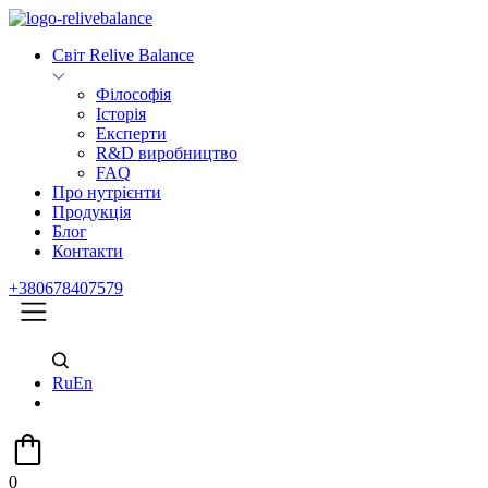
Світ Relive Balance
Філософія
Історія
Експерти
R&D виробництво
FAQ
Про нутрієнти
Продукція
Блог
Контакти
+380678407579
Ru
En
0