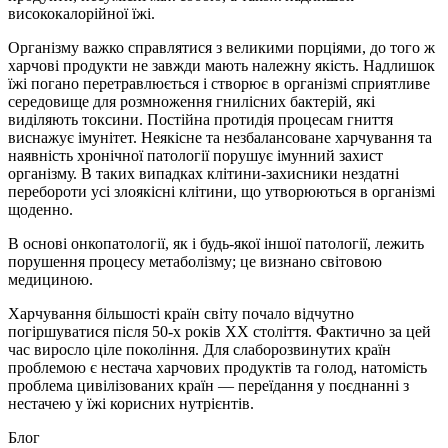
висококалорійної їжі.
Організму важко справлятися з великими порціями, до того ж
харчові продукти не завжди мають належну якість. Надлишок
їжі погано перетравлюється і створює в організмі сприятливе
середовище для розмноження гнилісних бактерій, які
виділяють токсини. Постійна протидія процесам гниття
виснажує імунітет. Неякісне та незбалансоване харчування та
наявність хронічної патології порушує імунний захист
організму. В таких випадках клітини-захисники нездатні
перебороти усі злоякісні клітини, що утворюються в організмі
щоденно.
В основі онкопатології, як і будь-якої іншої патології, лежить
порушення процесу метаболізму; це визнано світовою
медициною.
Харчування більшості країн світу почало відчутно
погіршуватися після 50-х років ХХ століття. Фактично за цей
час виросло ціле покоління. Для слаборозвинутих країн
проблемою є нестача харчових продуктів та голод, натомість
проблема цивілізованих країн — переїдання у поєднанні з
нестачею у їжі корисних нутрієнтів.
Блог