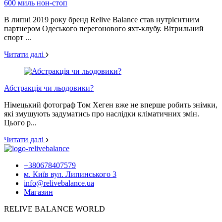
600 миль нон-стоп
В липні 2019 року бренд Relive Balance став нутрієнтним
партнером Одеського перегонового яхт-клубу. Вітрильний
спорт ...
Читати далі
Абстракція чи льодовики?
Німецький фотограф Том Хеген вже не вперше робить знімки,
які змушують задуматись про наслідки кліматичних змін.
Цього р...
Читати далі
+380678407579
м. Київ вул. Липинського 3
info@relivebalance.ua
Магазин
RELIVE BALANCE WORLD