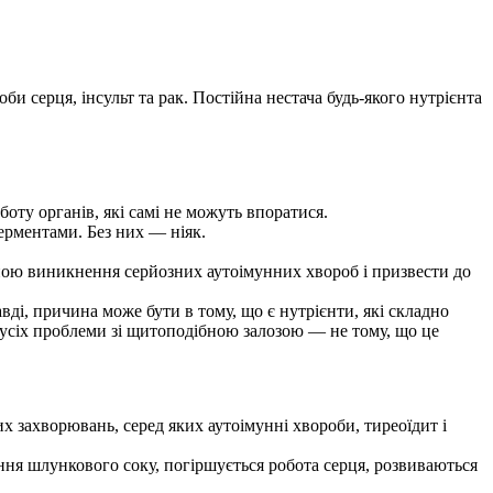
и серця, інсульт та рак. Постійна нестача будь-якого нутрієнта
оту органів, які самі не можуть впоратися.
ферментами. Без них — ніяк.
иною виникнення серйозних аутоімунних хвороб і призвести до
ді, причина може бути в тому, що є нутрієнти, які складно
 в усіх проблеми зі щитоподібною залозою — не тому, що це
х захворювань, серед яких аутоімунні хвороби, тиреоїдит і
ння шлункового соку, погіршується робота серця, розвиваються