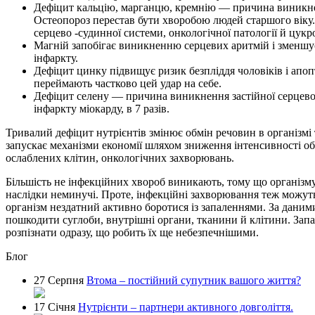
Дефіцит кальцію, марганцю, кремнію — причина виникне
Остеопороз перестав бути хворобою людей старшого віку. З
серцево -судинної системи, онкологічної патології й цукро
Магній запобігає виникненню серцевих аритмій і зменшує 
інфаркту.
Дефіцит цинку підвищує ризик безпліддя чоловіків і апопт
переймають частково цей удар на себе.
Дефіцит селену — причина виникнення застійної серцевої
інфаркту міокарду, в 7 разів.
Тривалий дефіцит нутрієнтів змінює обмін речовин в організмі
запускає механізми економії шляхом зниження інтенсивності о
ослаблених клітин, онкологічних захворювань.
Більшість не інфекційних хвороб виникають, тому що організм
наслідки неминучі. Проте, інфекційні захворювання теж можуть 
організм нездатний активно боротися із запаленнями. За даним
пошкодити суглоби, внутрішні органи, тканини й клітини. Запа
розпізнати одразу, що робить їх ще небезпечнішими.
Блог
27 Серпня
Втома – постійний супутник вашого життя?
17 Січня
Нутрієнти – партнери активного довголіття.