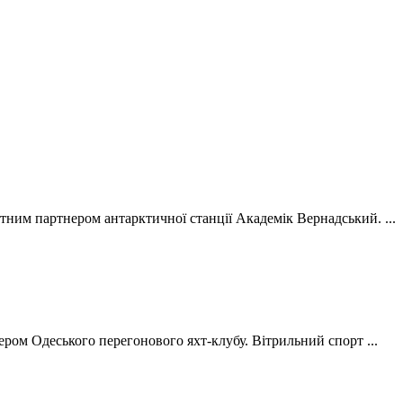
нтним партнером антарктичної станції Академік Вернадський. ...
ером Одеського перегонового яхт-клубу. Вітрильний спорт ...