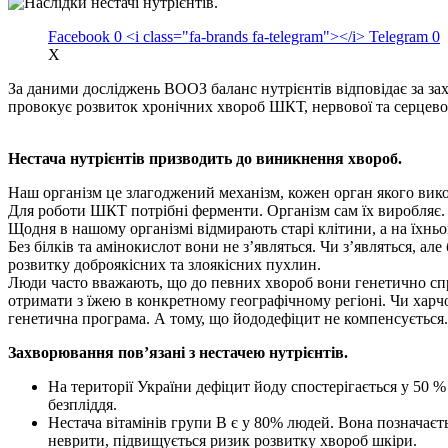
Facebook
0
<i class="fa-brands fa-telegram"></i>
Telegram
0
X
За даними досліджень ВООЗ баланс нутрієнтів відповідає за захи
провокує розвиток хронічних хвороб ШКТ, нервової та серцево
Нестача нутрієнтів призводить до виникнення хвороб.
Наш організм це злагоджений механізм, кожен орган якого викон
Для роботи ШКТ потрібні ферменти. Організм сам їх виробляє. А
Щодня в нашому організмі відмирають старі клітини, а на їхньо
Без білків та амінокислот вони не з’являться. Чи з’являться,
розвитку доброякісних та злоякісних пухлин.
Люди часто вважають, що до певних хвороб вони генетично спри
отримати з їжею в конкретному географічному регіоні. Чи харчо
генетична програма. А тому, що йододефіцит не компенсується.
Захворювання пов’язані з нестачею нутрієнтів.
На території України дефіцит йоду спостерігається у 50 %
безпліддя.
Нестача вітамінів групи В є у 80% людей. Вона позначає
неврити, підвищується ризик розвитку хвороб шкіри.