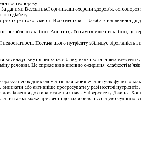
ння остеопорозу.
а даними Всесвітньої організації охорони здоров’я, остеопороз з
вого діабету.
ризик раптової смерті. Його нестача — бомба уповільненої дії д
оз ослаблених клітин. Апоптоз, або самознищення клітин, це сер
 недостатності. Нестача цього нутрієнту збільшує вірогідність 
 та виснажує внутрішні запаси білку, кальцію та інших елементі
бміну речовин. Це сприяє виникненню ожиріння, слабкості м’язі
у бракує необхідних елементів для забезпечення усіх функціона
виникати або активніше прогресувати у разі нестачі нутрієнтів. 
и дослідження доктора медичних наук Університету Джонса Хопки
лення також може призвести до захворювань серцево-судинної си