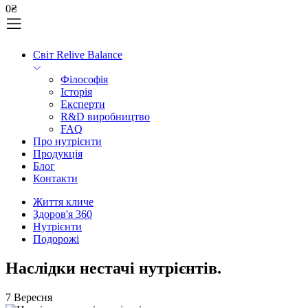
0
₴
Світ Relive Balance
Філософія
Історія
Експерти
R&D виробництво
FAQ
Про нутрієнти
Продукція
Блог
Контакти
Життя кличе
Здоров'я 360
Нутрієнти
Подорожі
Наслідки нестачі нутрієнтів.
7 Вересня