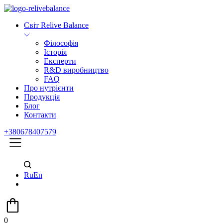
Світ Relive Balance
Філософія
Історія
Експерти
R&D виробництво
FAQ
Про нутрієнти
Продукція
Блог
Контакти
+380678407579
Ru
En
0