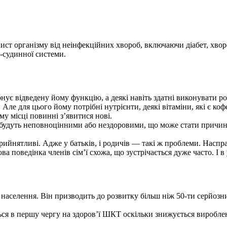
ст організму від неінфекційних хвороб, включаючи діабет, хвороб
-судинної системи.
ує відведену йому функцію, а деякі навіть здатні виконувати роб
ле для цього йому потрібні нутрієнти, деякі вітаміни, які є ко
му місці повинні з’явитися нові.
 але будуть неповноцінними або нездоровими, що може стати прич
йнятливі. Адже у батьків, і родичів — такі ж проблеми. Насправ
ва поведінка членів сім’ї схожа, що зустрічається дуже часто. І
 населення. Він призводить до розвитку більш ніж 50-ти серйозни
ться в першу чергу на здоров’ї ШКТ оскільки знижується виробле