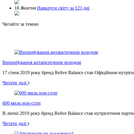
18 Жовтня
Навкруги світу за 123 дні
Читайте за темою
Випробування антарктичним холодом
17 січня 2019 року бренд Relive Balance став Офіційним нутріє
Читати далі
600 миль нон-стоп
В липні 2019 року бренд Relive Balance став нутрієнтним партн
Читати далі