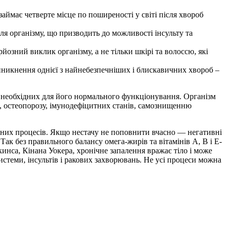
аймає четверте місце по поширеності у світі після хвороб
ля організму, що призводить до можливості інсульту та
йозний виклик організму, а не тільки шкірі та волоссю, які
виникнення однієї з найнебезпечніших і блискавичних хвороб –
в, необхідних для його нормального функціонування. Організм
в, остеопорозу, імунодефіцитних станів, самознищенню
льних процесів. Якщо нестачу не поповнити вчасно — негативні
Так без правильного балансу омега-жирів та вітамінів А, В і Е-
нса, Кінана Уокера, хронічне запалення вражає тіло і може
стеми, інсультів і ракових захворювань. Не усі процеси можна