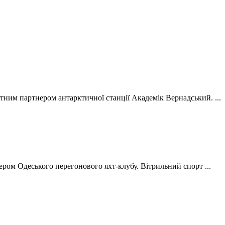
нтним партнером антарктичної станції Академік Вернадський. ...
ером Одеського перегонового яхт-клубу. Вітрильний спорт ...