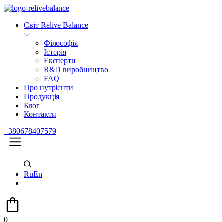
Світ Relive Balance
Філософія
Історія
Експерти
R&D виробництво
FAQ
Про нутрієнти
Продукція
Блог
Контакти
+380678407579
Ru
En
0