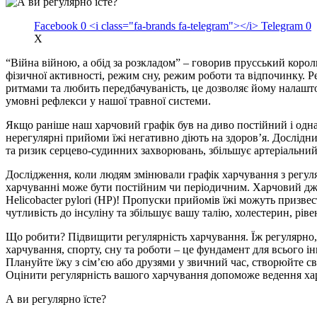
Facebook
0
<i class="fa-brands fa-telegram"></i>
Telegram
0
X
“Війна війною, а обід за розкладом” – говорив прусський король
фізичної активності, режим сну, режим роботи та відпочинку. Р
ритмами та любить передбачуваність, це дозволяє йому налашто
умовні рефлекси у нашої травної системи.
Якщо раніше наш харчовий графік був на диво постійний і однак
нерегулярні прийоми їжі негативно діють на здоров’я. Дослідн
та ризик серцево-судинних захворювань, збільшує артеріальний
Дослідження, коли людям змінювали графік харчування з регуля
харчуванні може бути постійним чи періодичним. Харчовий дже
Helicobacter pylori (HP)! Пропуски прийомів їжі можуть призве
чутливість до інсуліну та збільшує вашу талію, холестерин, рі
Що робити? Підвищити регулярність харчування. Їж регулярно, о
харчування, спорту, сну та роботи – це фундамент для всього ін
Плануйте їжу з сім’єю або друзями у звичний час, створюйте с
Оцінити регулярність вашого харчування допоможе ведення х
А ви регулярно їсте?