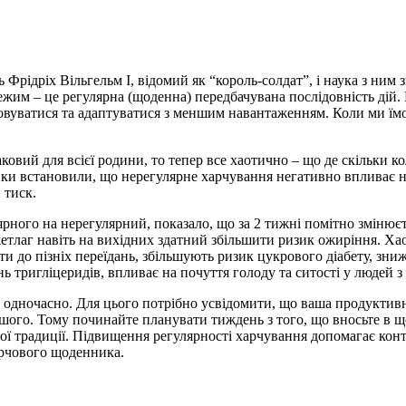
 Фрідріх Вільгельм I, відомий як “король-солдат”, і наука з ним
ежим – це регулярна (щоденна) передбачувана послідовність дій.
вуватися та адаптуватися з меншим навантаженням. Коли ми їмо 
овий для всієї родини, то тепер все хаотично – що де скільки ко
ики встановили, що нерегулярне харчування негативно впливає н
 тиск.
рного на нерегулярний, показало, що за 2 тижні помітно змінюєт
тлаг навіть на вихідних здатний збільшити ризик ожиріння. Хао
сти до пізніх переїдань, збільшують ризик цукрового діабету, зн
вень тригліцеридів, впливає на почуття голоду та ситості у люде
дночасно. Для цього потрібно усвідомити, що ваша продуктивніст
шого. Тому починайте планувати тиждень з того, що вносьте в щод
вої традиції. Підвищення регулярності харчування допомагає ко
арчового щоденника.