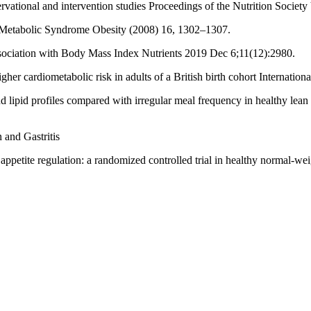
rvational and intervention studies Proceedings of the Nutrition Societ
e Metabolic Syndrome Obesity (2008) 16, 1302–1307.
Association with Body Mass Index Nutrients 2019 Dec 6;11(12):2980.
higher cardiometabolic risk in adults of a British birth cohort Internat
nd lipid profiles compared with irregular meal frequency in healthy le
 and Gastritis
d appetite regulation: a randomized controlled trial in healthy normal-