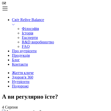
0
₴
Світ Relive Balance
Філософія
Історія
Експерти
R&D виробництво
FAQ
Про нутрієнти
Продукція
Блог
Контакти
Життя кличе
Здоров'я 360
Нутрієнти
Подорожі
А ви регулярно їсте?
4 Серпня