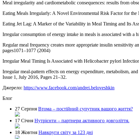
Meal irregularity and cardiometabolic consequences: results from obse
Eating Meals Irregularly: A Novel Environmental Risk Factor for th
Eating Jet Lag: A Marker of the Variability in Meal Timing and Its 
Irregular consumption of energy intake in meals is associated with a 
Regular meal frequency creates more appropriate insulin sensitivity a
pages1071–1077 (2004)
Irregular Meal Timing Is Associated with Helicobacter pylori Infection
Irregular meal-pattern effects on energy expenditure, metabolism, an
Issue 1, July 2016, Pages 21–32.
Джерело:
https://www.facebook.com/andrei.beloveshkin
Блог
27 Серпня
Втома – постійний супутник вашого життя?
17 Січня
Нутрієнти – партнери активного довголіття.
18 Жовтня
Навкруги світу за 123 дні