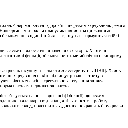
 згодна. 4 наріжні камені здоров’я – це режим харчування, режим
 Наш організм звіряє та планує активності за циркадними
більш-менш в один і той же час, то у нас формуються стійкі
ли залежить від безлічі випадкових факторів. Хаотичні
а когнітивні функції, збільшує ризик метаболічного синдрому
ься рівень інсуліну, загального холестерину та ЛПВЩ. Хаос у
тичне харчування навіть підвищує ризик гастриту з
ижують рівень енергії. Нерегулярне харчування знижує
й з нормальною та підвищеною вагою.
ь базується на повазі до своєї фізіології, що режим
енник і календар час для їди, а тільки потім – роботу.
нтролювати голод, полегшить схуднення, покращить біомаркери.