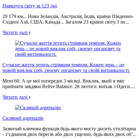
Навкруги світу за 123 дні
29 179 км... Нова Зеландія, Австралія, Індія, країни Південно-
Східної Азії, США, Канада... Загалом 23 країни світу. І ли...
Читати далі
Сучасне життя летить стрімким темпом. Кожен день – це
новий виклик собі, своєму організму та своїй витривалості.
Мені 60. А це мої попередні 3 місяці. Виклик, який я зміг
прийняти завдяки Relive Balance. 28 лютого: виїхав з Одеси....
Читати далі
Скляний адреналін
Зазвичай ключова функція будь-якого мосту досить утилітарна
- з’єднання двох берегів або двох ущелин, будь-яких двох об’...