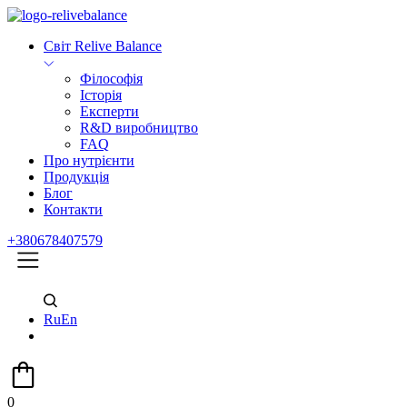
Світ Relive Balance
Філософія
Історія
Експерти
R&D виробництво
FAQ
Про нутрієнти
Продукція
Блог
Контакти
+380678407579
Ru
En
0