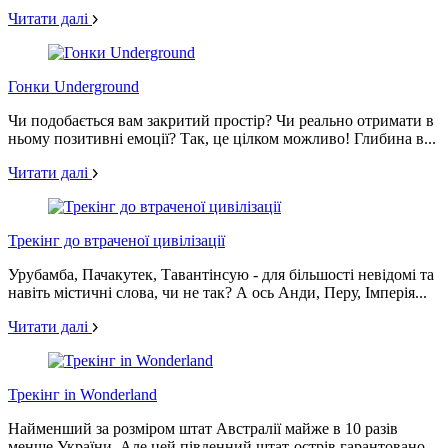
Читати далі
Гонки Underground
Чи подобається вам закритий простір? Чи реально отримати в
ньому позитивні емоції? Так, це цілком можливо! Глибина в...
Читати далі
Трекінг до втраченої цивілізації
Урубамба, Пачакутек, Тавантінсую - для більшості невідомі та
навіть містичні слова, чи не так? А ось Анди, Перу, Імперія...
Читати далі
Трекінг in Wonderland
Найменший за розміром штат Австралії майже в 10 разів
менше України. Але цей південний штат-острів гарантовано